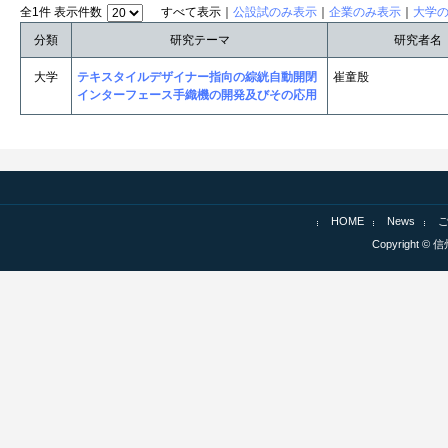
全1件 表示件数
すべて表示｜
公設試のみ表示
｜
企業のみ表示
｜
大学
分類
研究テーマ
研究者名
大学
テキスタイルデザイナー指向の綜絖自動開閉
崔童殷
インターフェース手織機の開発及びその応用
HOME
News
Copyright © 