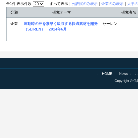
全1件 表示件数
すべて表示｜
公設試のみ表示
｜
企業のみ表示
｜
大学
分類
研究テーマ
研究者名
企業
運動時の汗を素早く吸収する快適素材を開発
セーレン
（SEIREN） 2014年6月
HOME
News
Copyright © 