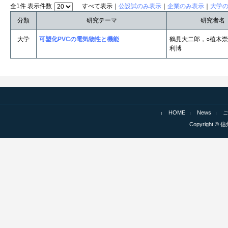
全1件 表示件数
すべて表示｜
公設試のみ表示
｜
企業のみ表示
｜
大学
分類
研究テーマ
研究者名
大学
可塑化PVCの電気物性と機能
鶴見大二郎，○植木
利博
HOME
News
Copyright © 