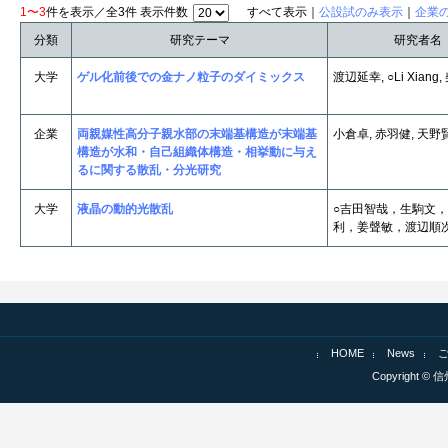
1〜3
件を表示／全3件 表示件数
すべて表示｜
公設試のみ表示
｜
企業
分類
研究テーマ
研究者名
大学
ゲル化前後での金ナノ粒子のダイミックス
渡辺延幸, ○Li Xiang
企業
両親媒性高分子親水部の末端基構造が末端基
小倉卓, 赤羽健, 天
構造が水和・自己組織体構造・相挙動に与え
るに関する散乱・分光研究
大学
液晶の動的光散乱
○吉田智哉，生駒文
利，姜聲敏，渡辺順
HOME
News
Copyright © 