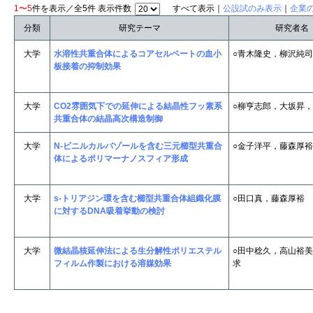
1〜5
件を表示／全5件 表示件数
すべて表示｜
公設試のみ表示
｜
企業
分類
研究テーマ
研究者名
大学
水溶性共重合体によるコアセルベートの血小
○青木隆史，柳沢純司
板接着の抑制効果
大学
CO2雰囲気下での延伸による結晶性フッ素系
○柳亨志郎，大坂昇
共重合体の結晶高次構造制御
大学
N-ビニルカルバゾールを含む三元櫛型共重合
○金子洋平，藤森厚裕
体によるポリマーナノスフィア形成
大学
s-トリアジン環を含む櫛型共重合体組織化膜
○田口真，藤森厚裕
に対するDNA吸着挙動の検討
大学
微結晶核延伸法による生分解性ポリエステル
○田中稔久，高山裕
フィルム作製における溶媒効果
求