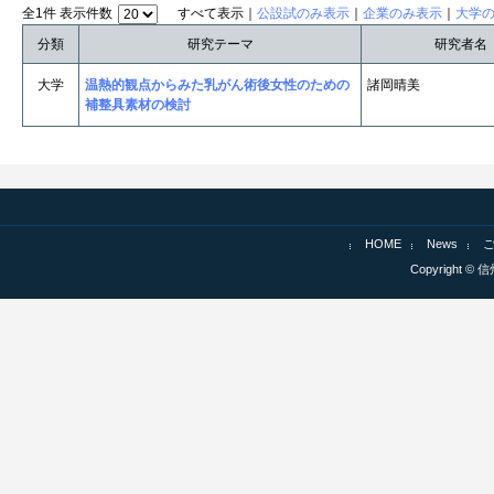
全1件 表示件数
すべて表示｜
公設試のみ表示
｜
企業のみ表示
｜
大学
分類
研究テーマ
研究者名
大学
温熱的観点からみた乳がん術後女性のための
諸岡晴美
補整具素材の検討
HOME
News
Copyright © 