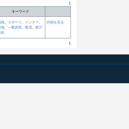
1
キーワード
組織
、
スポーツ
、
インナー
、
詳細を見る
裏地
、
一般資材
、
吸湿
、
吸汗
速乾
1