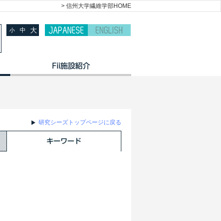
> 信州大学繊維学部HOME
大
中
小
研究シーズトップページに戻る