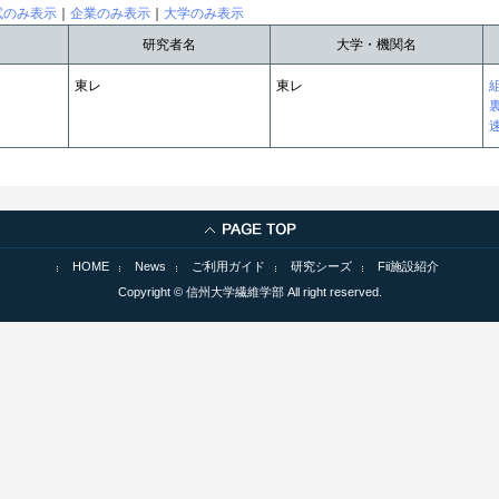
試のみ表示
｜
企業のみ表示
｜
大学のみ表示
研究者名
大学・機関名
東レ
東レ
HOME
News
ご利用ガイド
研究シーズ
Fii施設紹介
Copyright © 信州大学繊維学部 All right reserved.