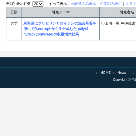
全1件 表示件数
すべて表示｜
公設試のみ表示
｜
企業のみ表示
｜
大学
分類
研究テーマ
研究者名
大学
炭素源にグリセリンとロイシンの混合基質を
〇山内一平, 中沖隆彦
用いてR.eutrophから生合成した poly(3-
hydroxybutyrate)の収量増大効果
HOME
News
Copyright © 