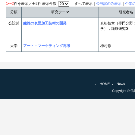
1〜2
件を表示／全2件 表示件数
すべて表示｜
公設試のみ表示
｜
企業
分類
研究テーマ
研究者名
公設試
繊維の表面加工技術の開発
真杉智章（専門分野
学），繊維研究G
大学
アート・マーケティング再考
梅村修
HOME
News
Copyright © 