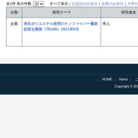
全1件 表示件数
すべて表示｜
公設試のみ表示
｜
企業のみ表示
｜
大学
分類
研究テーマ
研究者名
企業
再生ポリエステル使用のナノファイバー量産
帝人
技術を開発（TEIJIN）2021年8月
HOME
News
Copyright © 