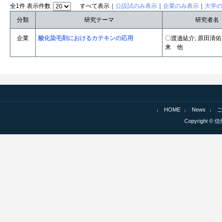
全1件 表示件数
すべて表示｜
公設試のみ表示
｜
企業のみ表示
｜
大学
分類
研究テーマ
研究者名
企業
酸化染毛剤におけるカテキンの応用
〇渡邉紘介, 原田清佑
来 他
HOME
News
Copyright © 