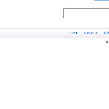
HOME
SOARとは
研
(C