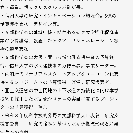
立・運営。信大クリスタルラボ副所長。
・信州大学の研究・インキュベーション施設合計3棟の
予算獲得支援・デザイン等。
・文部科学省の地域中核・特色ある研究大学強化促進事
業の予算獲得、設置したアクア・リジェネレーション機
構の運営支援。
・文部科学省の大阪・関西万博出展支援事業の予算獲
得、信州大学の水関連技術の万博出展。事業リーダー。
・内閣府のマテリアルスタートアップをユニコーン化支
援するプロジェクトの予算獲得・運営。研究代表者。
・国土交通省の中山間地の上下水道の持続化に向け本学
技術を採用した水循環システムの実証に関するプロジェ
クトの予算獲得・運営。
・令和８年度科学技術分野の文部科学大臣表彰 研究支
援賞受賞 「研究の強みに基づく水研究拠点形成と産業
波及への貢献」