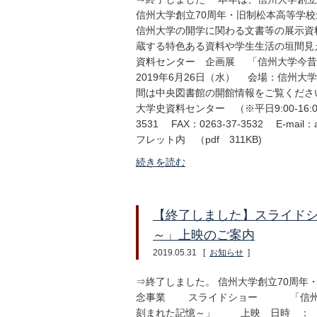
信州大学創立70周年・旧制松本高等学
信州大学の開学に関わる文書等の展示資
蔵する特色ある資料や学生生活の垣間
資料センター 企画展 「信州大学今昔（いま
2019年6月26日（水） 会場：信州大
間は中央図書館の開館情報をご覧く
大学史資料センター （※平日9:00-16:0
3531 FAX：0263-37-3532 E-mai
フレット内 （pdf 311KB)
続きを読む
【終了しました】スライド
～」上映のご案内
2019.05.31
[
お知らせ
]
⇒終了しました。 信州大学創立70周年
念事業 スライドショー 「信州大
刻まれた記憶～」 上映 日時 ： 