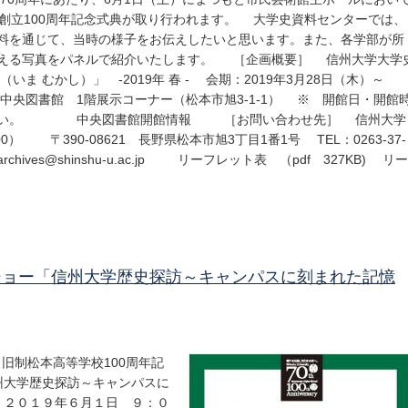
校創立100周年記念式典が取り行われます。 大学史資料センターでは、
料を通じて、当時の様子をお伝えしたいと思います。また、各学部が所
見える写真をパネルで紹介いたします。 ［企画概要］ 信州大学大学
 むかし）」 -2019年 春 - 会期：2019年3月28日（木）～
学中央図書館 1階展示コーナー（松本市旭3-1-1） ※ 開館日・開館
ださい。 中央図書館開館情報 ［お問い合わせ先］ 信州大学
0） 〒390-08621 長野県松本市旭3丁目1番1号 TEL：0263-37-
l：archives@shinshu-u.ac.jp リーフレット表 （pdf 327KB) リー
ショー「信州大学歴史探訪～キャンパスに刻まれた記憶
・旧制松本高等学校100周年記
学歴史探訪～キャンパスに
２０１９年６月１日 ９：０