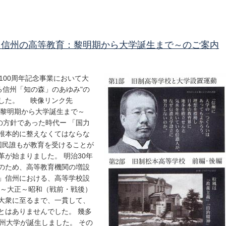
～信州の高等教育：黎明期から大学誕生まで～のご案内
100周年記念事業において大
る信州「知の森」のあゆみ"の
れました。 映像リンク先
育:黎明期から大学誕生まで～
方針であった時代ー 「国力
根本的に整えなくてはならな
国民誰もが教育を受けることが
が始まりました。 明治30年
のため、高等教育機関の増設
」信州における、高等学校設
治～大正～昭和（戦前・戦後）
大衆に至るまで、一貫して、
とはありませんでした。 幾多
州大学が誕生しました。 その