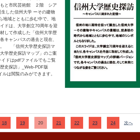
と市民芸術館 ２階 シア
生した信州大学 ーその建物
ら地域とともに歩む中で、地
イドは、大学創立70周年を迎
取材して作成した「信州大学歴
。各キャンパスの過去と現在、
い。 「信州大学歴史探訪マ
州大学歴史探訪マップ」のご案
イドはpdfファイルでもご覧
史探訪」_Web-PDF版
pdfファイルは閲覧のみができます。
18
19
20
21
22
23
24
次へ