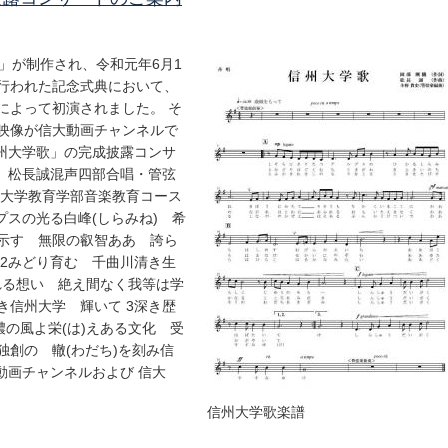
」が制作され、令和元年6月1
行われた記念式典において、
によって初演されました。 そ
映像が信大動画チャンネルで
州大学歌」の完成披露コンサ
 松長誠混声四部合唱・管弦
教育学部音楽教育コース
ルプスの光る白峰(しらみね) 希
示す 無限の叡智ああ 誇ら
 2みどり育む 千曲川清き生
ふれる想い 絶え間なく我等は学
き信州大学 輝いて 3深き歴
濃の風よ栄(は)えある文化 受
創の 轍(わだち)を刻み信
画チャンネルおよび 信大
信州大学歌楽譜