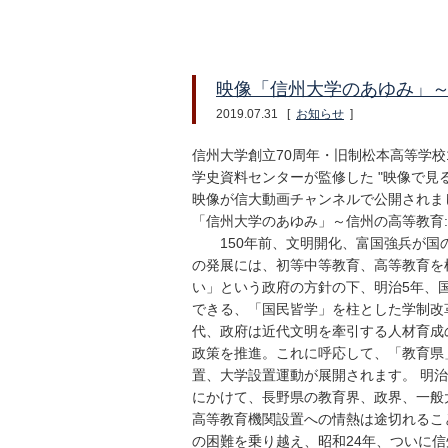
映像「信州大学のあゆみ」
2019.07.31
[
お知らせ
]
信州大学創立70周年・旧制松本高等学校
学史資料センターが監修した "映像で見
映像が信大動画チャンネルで公開さ
「信州大学のあゆみ」～信州の高等教
150年前、文明開化、富国強兵が国の
の発展には、初等中等教育、高等教育を
い」という政府の方針の下、明治5年、
できる、「国民皆学」を柱とした学制改革
代、政府は近代文明を牽引する人材育成
政策を推進。これに呼応して、「教育県
置、大学設置運動が展開されます。 明
にかけて、長野県の教育界、政界、一般
高等教育機関設置への情熱は途切れるこ
の困難を乗り越え、昭和24年、ついに信