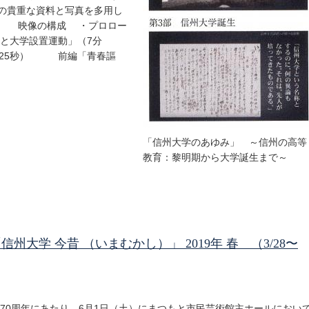
の貴重な資料と写真を多用し
。 映像の構成 ・プロロー
校と大学設置運動」（7分
分25秒） 前編「青春謳
「信州大学のあゆみ」 ～信州の高等
教育：黎明期から大学誕生まで～
大学 今昔 （いまむかし）」 2019年 春 （3/28〜
70周年にあたり、6月1日（土）にまつもと市民芸術館主ホールにおい