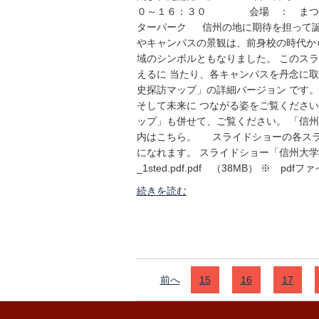
０～１６：３０ 会場 ： まつも
ターパーク 信州の地に期待を担って誕
やキャンパスの景観は、前身校の時代か
域のシンボルともなりました。 このスラ
えるに 当たり、各キャンパスを丹念に
史探訪マップ」の詳細バージョン です
そして未来に つながる姿をご覧くださ
ップ」も併せて、ご覧ください。 「信
内はこちら。 スライドショーの各スラ
になれます。 スライドショー「信州大学歴
_1sted.pdf.pdf （38MB） ※ 
続きを読む
前へ
15
16
17