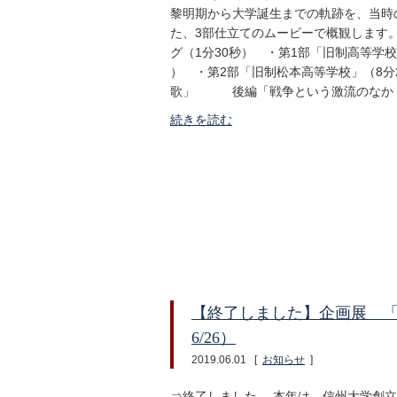
黎明期から大学誕生までの軌跡を、当時
た、3部仕立てのムービーで概観します
グ（1分30秒） ・第1部「旧制高等学
） ・第2部「旧制松本高等学校」（8
歌」 後編「戦争という激流のなか
続きを読む
【終了しました】企画展 「信州
6/26）
2019.06.01
[
お知らせ
]
⇒終了しました 本年は、信州大学創立