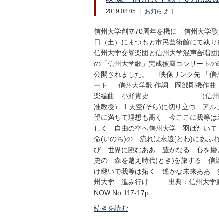
2019.08.05
[
お知らせ
]
信州大学創立70周年を機に「信州大学歌
日（土）にまつもと市民芸術館にて執り
信州大学交響楽団と信州大学混声合唱団
の「信州大学歌」完成披露コンサートの
公開されました。 映像リンク先 「信
ート 信州大学歌 作詞 岡部剛機作曲
楽編曲 小野貴史 （信州大学
准教授） 1 天空(そら)に切り立つ ア
望に満ちて理想も高く 今ここに我等は
しく 自由の空へ信州大学 羽ばたいて
命(いのち)の 流れは永遠(とわ)にあ
び 世界に臨むああ 豊かなる 心を磨
史の 森を越え時代(とき)を旅する 信
け継いで我等は拓く 遙かな未来ああ 独
州大学 進み行け 出典：信州大学動
NOW No.117-17p
続きを読む