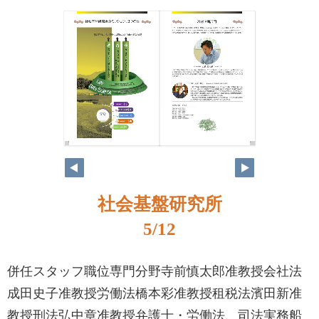
社会基盤研究所
5/12
併任スタッフ職位専門分野寺前慎太郎准教授会社法
成田史子准教授労働法橋本彩准教授租税法濱田新准
教授刑法弘中章准教授弁護士・労働法、司法実務船