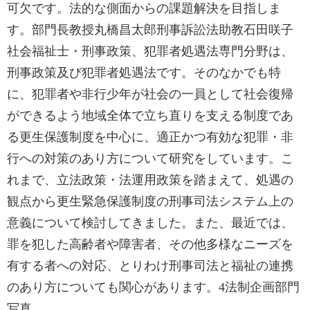
可欠です。法的な側面からの課題解決を目指しま
す。部門長教授丸橋昌太郎刑事訴訟法助教石田咲子
社会福祉士・刑事政策、犯罪者処遇法専門分野は、
刑事政策及び犯罪者処遇法です。そのなかでも特
に、犯罪者や非行少年が社会の一員として社会復帰
ができるよう地域全体で立ち直りを支える制度であ
る更生保護制度を中心に、適正かつ有効な犯罪・非
行への対策のあり方について研究をしています。こ
れまで、立法政策・法運用政策を踏まえて、処遇の
観点から更生緊急保護制度の刑事司法システム上の
意義について検討してきました。また、最近では、
罪を犯した高齢者や障害者、その他多様なニーズを
有する者への対応、とりわけ刑事司法と福祉の連携
のあり方についても関心があります。4法制企画部門
写真