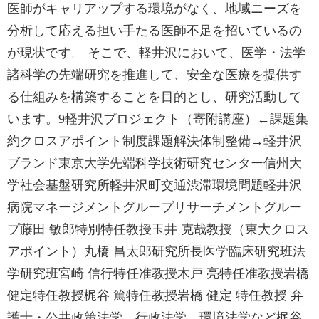
医師がキャリアップする環境がなく、地域ニーズを
分析して応える担い手たる医師不足を招いているの
が現状です。 そこで、軽井沢において、医学・法学
諸科学の先端研究を推進して、安全な医療を提供す
る仕組みを構築することを目的とし、研究活動して
います。9軽井沢プロジェクト（寄附講座）←課題集
約クロスアポイント制度課題解決体制整備→軽井沢
ブランド東京大学先端科学技術研究センター信州大
学社会基盤研究所軽井沢町交通渋滞環境問題軽井沢
病院マネージメントグループリサーチメントグルー
プ藤田 敏郎特別特任教授玉井 克哉教授（東大クロス
アポイント）丸橋 昌太郎研究所長医学臨床研究班法
学研究班宮崎 信行特任准教授木戸 亮特任准教授岩橋
健定特任教授梶谷 篤特任教授岩橋 健定 特任教授 弁
護士・公共政策法学、行政法学、環境法学など梶谷