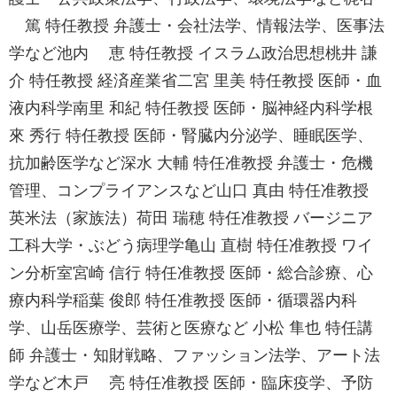
篤 特任教授 弁護士・会社法学、情報法学、医事法
学など池内 恵 特任教授 イスラム政治思想桃井 謙
介 特任教授 経済産業省二宮 里美 特任教授 医師・血
液内科学南里 和紀 特任教授 医師・脳神経内科学根
來 秀行 特任教授 医師・腎臓内分泌学、睡眠医学、
抗加齢医学など深水 大輔 特任准教授 弁護士・危機
管理、コンプライアンスなど山口 真由 特任准教授
英米法（家族法）荷田 瑞穂 特任准教授 バージニア
工科大学・ぶどう病理学亀山 直樹 特任准教授 ワイ
ン分析室宮崎 信行 特任准教授 医師・総合診療、心
療内科学稲葉 俊郎 特任准教授 医師・循環器内科
学、山岳医療学、芸術と医療など 小松 隼也 特任講
師 弁護士・知財戦略、ファッション法学、アート法
学など木戸 亮 特任准教授 医師・臨床疫学、予防