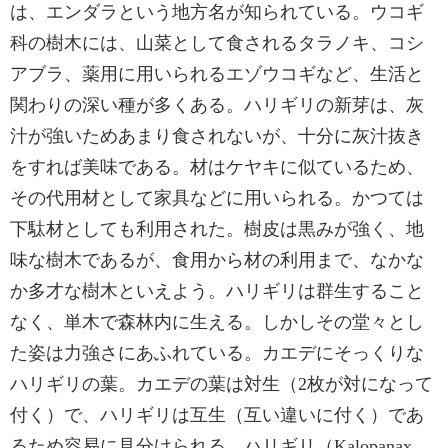
は、エンダラという地方名が知られている。ウコギ
科の樹木には、山菜として食されるタラノキ、コシ
アブラ、薬用に用いられるエゾウコギなど、生活と
関わりの深い種が多くある。ハリギリの新芽は、灰
汁が強いためあまり食されないが、十分に灰汁抜き
をすれば美味である。材はケヤキに似ているため、
その代用材として家具などに用いられる。かつては
下駄材としても利用された。樹皮は黒みが強く、地
味な樹木であるが、食用から材の利用まで、なかな
か多才な樹木といえよう。ハリギリは群生すること
なく、単木で森林内に生える。しかしその堂々とし
た姿は力強さにあふれている。カエデにそっくりな
ハリギリの葉。カエデの葉は対生（2枚が対になって
付く）で、ハリギリは互生（互い違いに付く）であ
るため容易に見分けられる。ハリギリ（Kalopanax