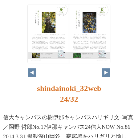
shindainoki_32web
24/32
信大キャンパスの樹伊那キャンパスハリギリ文･写真
／岡野 哲郎No.17伊那キャンパス24信大NOW No.86
2014.3.31 掲載深山幽谷、寂寥感をハリギリと愉し