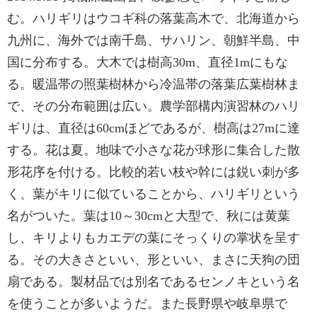
む。ハリギリはウコギ科の落葉高木で、北海道から
九州に、海外では南千島、サハリン、朝鮮半島、中
国に分布する。大木では樹高30m、直径1mにもな
る。暖温帯の照葉樹林から冷温帯の落葉広葉樹林ま
で、その分布範囲は広い。農学部構内演習林のハリ
ギリは、直径は60cmほどであるが、樹高は27mに達
する。花は夏。地味で小さな花が球形に集合した散
形花序を付ける。比較的若い枝や幹には鋭い刺が多
く、葉がキリに似ていることから、ハリギリという
名がついた。葉は10～30cmと大型で、秋には黄葉
し、キリよりもカエデの葉にそっくりの掌状を呈す
る。その大きさといい、形といい、まさに天狗の団
扇である。製材品では別名であるセンノキという名
を使うことが多いようだ。また長野県や岐阜県で