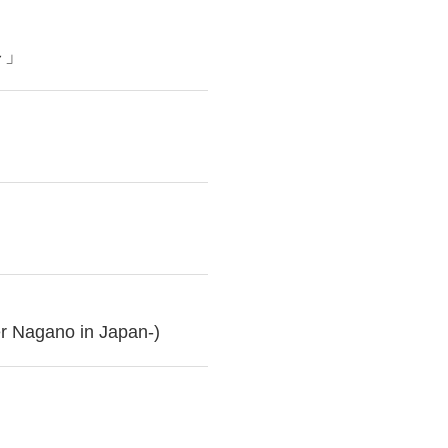
～」
」
gano in Japan-)