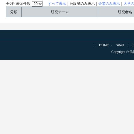
全0件 表示件数
すべて表示
｜公設試のみ表示｜
企業のみ表示
｜
大学
分類
研究テーマ
研究者名
HOME
News
Copyright © 