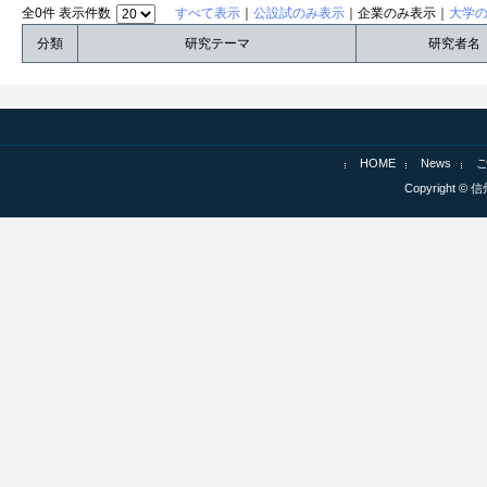
全0件 表示件数
すべて表示
｜
公設試のみ表示
｜企業のみ表示｜
大学
分類
研究テーマ
研究者名
HOME
News
Copyright © 