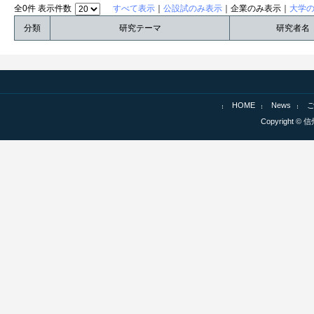
全0件 表示件数
すべて表示
｜
公設試のみ表示
｜企業のみ表示｜
大学
分類
研究テーマ
研究者名
HOME
News
Copyright © 