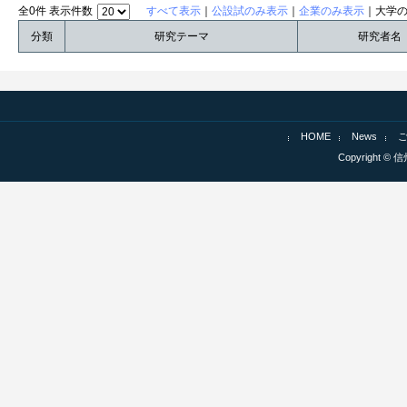
全0件 表示件数
すべて表示
｜
公設試のみ表示
｜
企業のみ表示
｜大学
分類
研究テーマ
研究者名
HOME
News
Copyright © 