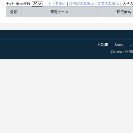
全0件 表示件数
すべて表示
｜
公設試のみ表示
｜
企業のみ表示
｜大学
分類
研究テーマ
研究者名
HOME
News
Copyright © 