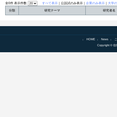
全0件 表示件数
すべて表示
｜公設試のみ表示｜
企業のみ表示
｜
大学
分類
研究テーマ
研究者名
HOME
News
Copyright © 