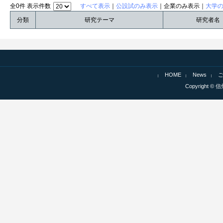
全0件 表示件数
すべて表示
｜
公設試のみ表示
｜企業のみ表示｜
大学
分類
研究テーマ
研究者名
HOME
News
Copyright © 