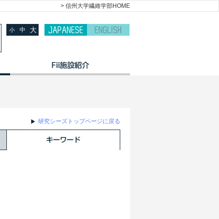
> 信州大学繊維学部HOME
大
中
小
研究シーズトップページに戻る