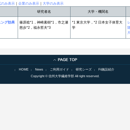
試のみ表示
｜
企業のみ表示
｜
大学のみ表示
研究者名
大学・機関名
ニング効果
篠原稔*1，神崎素樹*1，市之瀬
*1 東京大学，*2 日本女子体育大
慈歩*2，福永哲夫*3
学
HOME
News
ご利用ガイド
研究シーズ
Fii施設紹介
Copyright © 信州大学繊維学部 All right reserved.