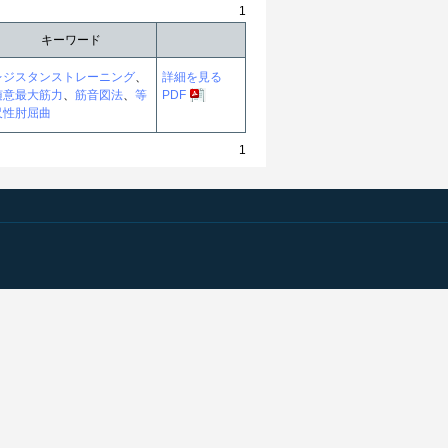
1
キーワード
レジスタンストレーニング
、
詳細を見る
随意最大筋力
、
筋音図法
、
等
PDF
尺性肘屈曲
1