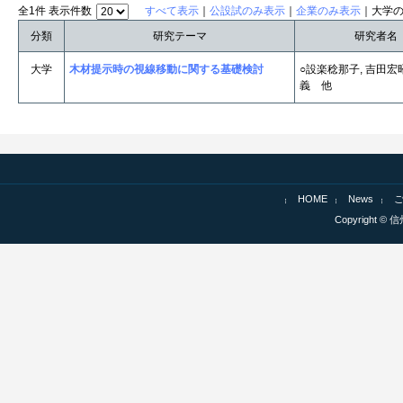
全1件 表示件数
すべて表示
｜
公設試のみ表示
｜
企業のみ表示
｜大学
分類
研究テーマ
研究者名
大学
木材提示時の視線移動に関する基礎検討
○設楽稔那子, 吉田宏
義 他
HOME
News
Copyright © 