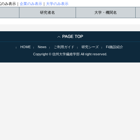
試のみ表示｜
企業のみ表示
｜
大学のみ表示
研究者名
大学・機関名
HOME
News
ご利用ガイド
研究シーズ
Fii施設紹介
Copyright © 信州大学繊維学部 All right reserved.