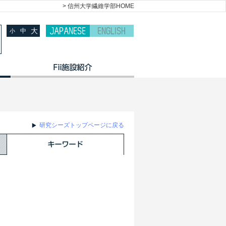
> 信州大学繊維学部HOME
大
中
小
研究シーズトップページに戻る