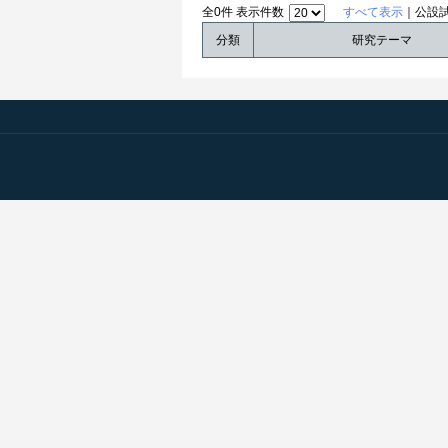
全0件 表示件数
すべて表示
｜公設
分類
研究テーマ