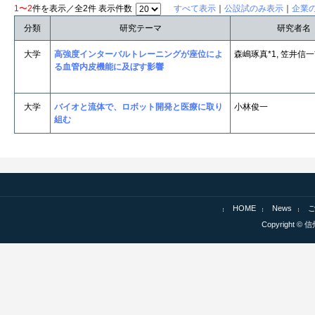
1〜2
件を表示／全2件 表示件数
すべて表示
｜
公設試のみ表示
｜
企業
分類
研究テーマ
研究者名
大学
高強度インターバルトレーニングが座位によ
森嶋琢真*1, 笠井信一
る血管内皮機能に及ぼす影響
大学
バイオと流体で、ロボット開発と医療に取り
小林俊一
組む
HOME
News
Copyright © 