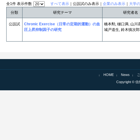
全1件 表示件数
すべて表示
｜公設試のみ表示｜
企業のみ表示
｜
大学
分類
研究テーマ
研究者名
公設試
Chronic Exercise（日常の定期的運動）の血
橋本勲, 樋口満, 山川
圧上昇抑制因子の研究
城戸道生, 鈴木慎次郎
HOME
News
Copyright © 