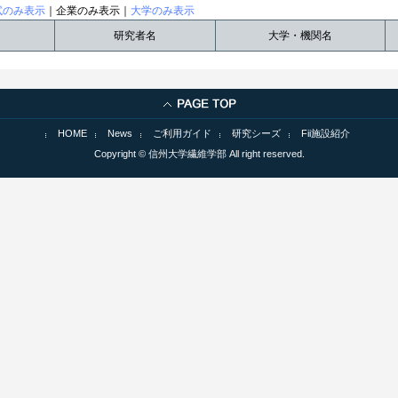
試のみ表示
｜企業のみ表示｜
大学のみ表示
研究者名
大学・機関名
HOME
News
ご利用ガイド
研究シーズ
Fii施設紹介
Copyright © 信州大学繊維学部 All right reserved.