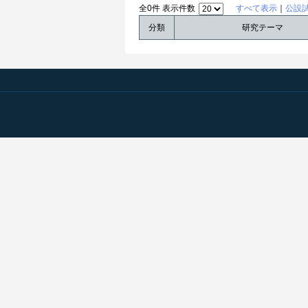
全0件 表示件数
すべて表示
｜
公設
分類
研究テーマ