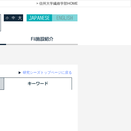
> 信州大学繊維学部HOME
大
中
小
研究シーズトップページに戻る