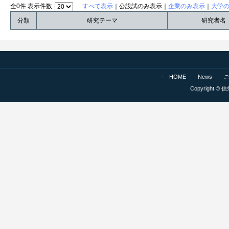
全0件 表示件数
すべて表示
｜公設試のみ表示｜
企業のみ表示
｜
大学
分類
研究テーマ
研究者名
HOME
News
Copyright © 