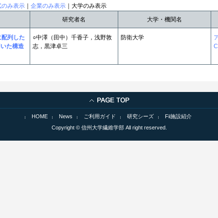
試のみ表示
｜
企業のみ表示
｜大学のみ表示
研究者名
大学・機関名
に配列した
○中澤（田中）千香子，浅野敦
防衛大学
用いた構造
志，黒津卓三
C
HOME
News
ご利用ガイド
研究シーズ
Fii施設紹介
Copyright © 信州大学繊維学部 All right reserved.