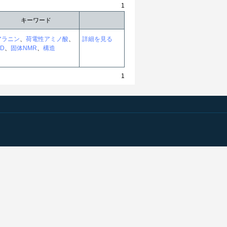
1
キーワード
アラニン
、
荷電性アミノ酸
、
詳細を見る
D
、
固体NMR
、
構造
1