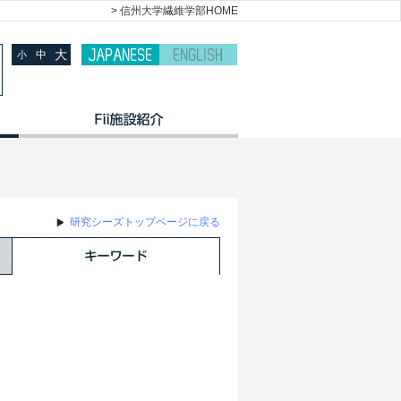
> 信州大学繊維学部HOME
大
中
小
研究シーズトップページに戻る