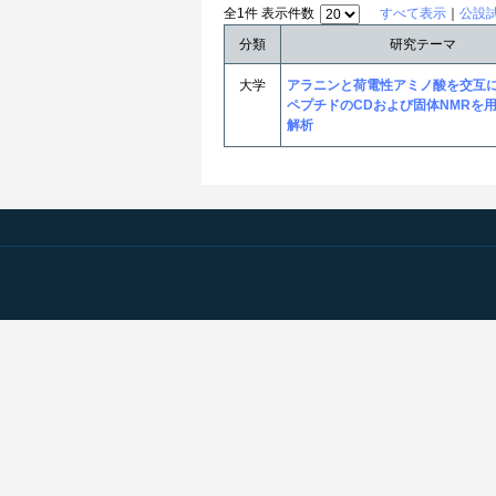
全1件 表示件数
すべて表示
｜
公設
分類
研究テーマ
大学
アラニンと荷電性アミノ酸を交互
ペプチドのCDおよび固体NMRを
解析