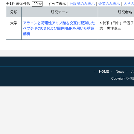
全1件 表示件数
すべて表示｜
公設試のみ表示
｜
企業のみ表示
｜
大学
分類
研究テーマ
研究者名
大学
アラニンと荷電性アミノ酸を交互に配列した
○中澤（田中）千香
ペプチドのCDおよび固体NMRを用いた構造
志，黒津卓三
解析
HOME
News
Copyright © 