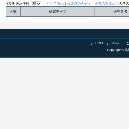
全0件 表示件数
すべて表示
｜
公設試のみ表示
｜
企業のみ表示
｜大学
分類
研究テーマ
研究者名
HOME
News
Copyright © 