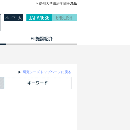
> 信州大学繊維学部HOME
大
中
小
研究シーズトップページに戻る