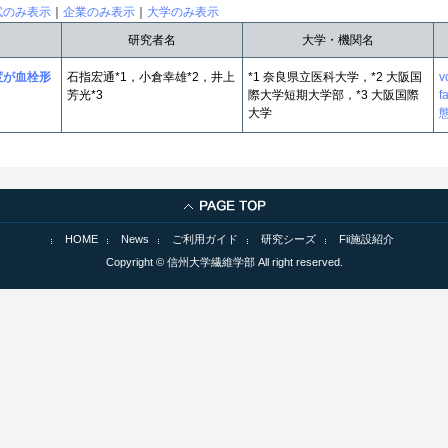
試のみ表示
｜
企業のみ表示
｜
大学のみ表示
研究者名
大学・機関名
度が血栓形
石指宏通*1，小倉幸雄*2，井上
*1 奈良県立医科大学，*2 大阪国
v
芳光*3
際大学短期大学部，*3 大阪国際
f
大学
HOME
News
ご利用ガイド
研究シーズ
Fii施設紹介
Copyright © 信州大学繊維学部 All right reserved.