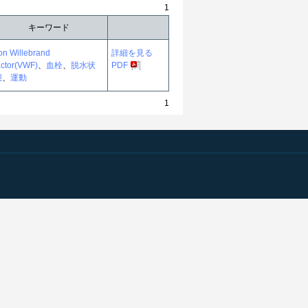
1
キーワード
on Willebrand
詳細を見る
actor(VWF)
、
血栓
、
脱水状
PDF
態
、
運動
1