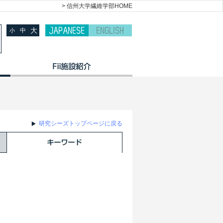
> 信州大学繊維学部HOME
大
中
小
研究シーズトップページに戻る