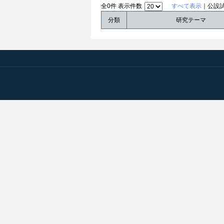
全0件 表示件数
すべて表示
｜公設
分類
研究テーマ