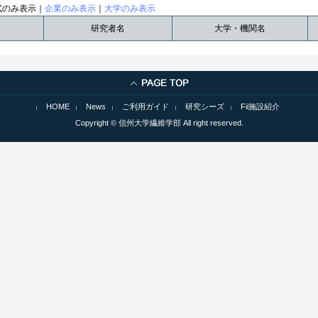
試のみ表示｜
企業のみ表示
｜
大学のみ表示
研究者名
大学・機関名
HOME
News
ご利用ガイド
研究シーズ
Fii施設紹介
Copyright © 信州大学繊維学部 All right reserved.