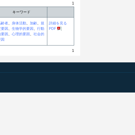
1
キーワード
高齢者
、
身体活動
、
加齢
、
規
詳細を見る
定要因
、
生物学的要因
、
行動
PDF
的要因
、
心理的要因
、
社会的
要因
1