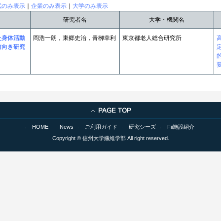
試のみ表示
｜
企業のみ表示
｜
大学のみ表示
研究者名
大学・機関名
た身体活動
岡浩一朗，東郷史治，青栁幸利
東京都老人総合研究所
前向き研究
HOME
News
ご利用ガイド
研究シーズ
Fii施設紹介
Copyright © 信州大学繊維学部 All right reserved.