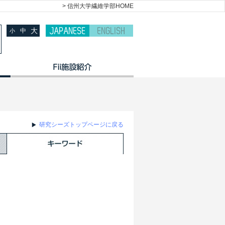
> 信州大学繊維学部HOME
大
中
小
研究シーズトップページに戻る