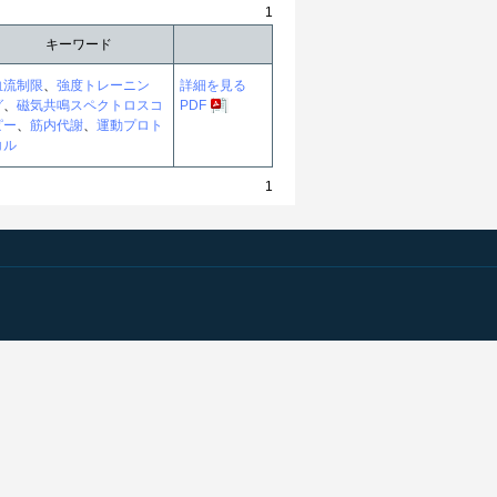
1
キーワード
血流制限
、
強度トレーニン
詳細を見る
グ
、
磁気共鳴スペクトロスコ
PDF
ピー
、
筋内代謝
、
運動プロト
コル
1