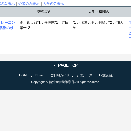
試のみ表示
｜
企業のみ表示
｜
大学のみ表示
研究者名
大学・機関名
トレーニン
絹川真太郎*1，菅唯志*1，沖田
*1 北海道大学大学院，*2 北翔大
代謝の検
孝一*2
学
HOME
News
ご利用ガイド
研究シーズ
Fii施設紹介
Copyright © 信州大学繊維学部 All right reserved.