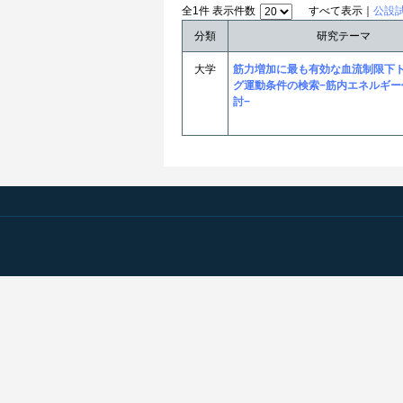
全1件 表示件数
すべて表示｜
公設
分類
研究テーマ
大学
筋力増加に最も有効な血流制限下
グ運動条件の検索−筋内エネルギー
討−