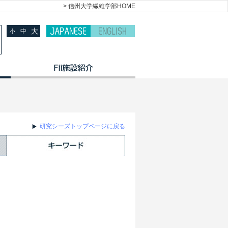
> 信州大学繊維学部HOME
大
中
小
研究シーズトップページに戻る