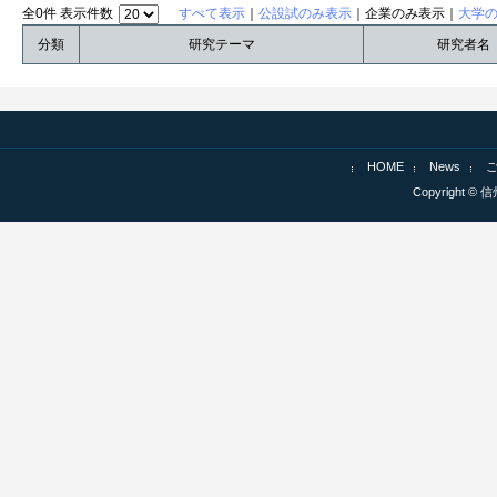
全0件 表示件数
すべて表示
｜
公設試のみ表示
｜企業のみ表示｜
大学
分類
研究テーマ
研究者名
HOME
News
Copyright © 