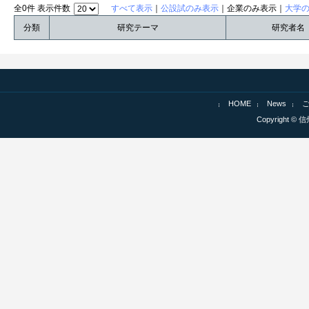
全0件 表示件数
すべて表示
｜
公設試のみ表示
｜企業のみ表示｜
大学
分類
研究テーマ
研究者名
HOME
News
Copyright © 