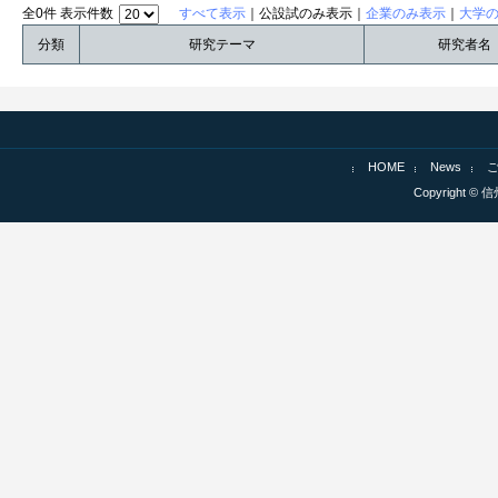
全0件 表示件数
すべて表示
｜公設試のみ表示｜
企業のみ表示
｜
大学
分類
研究テーマ
研究者名
HOME
News
Copyright © 