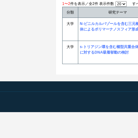
1〜2
件を表示／全2件 表示件数
す
分類
研究テーマ
大学
N-ビニルカルバゾールを含む三元
体によるポリマーナノスフィア形
大学
s-トリアジン環を含む櫛型共重合
に対するDNA吸着挙動の検討