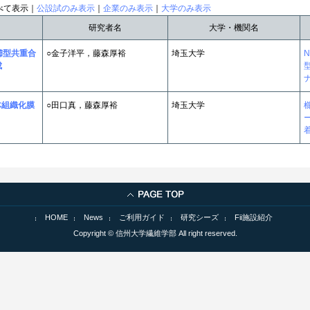
べて表示｜
公設試のみ表示
｜
企業のみ表示
｜
大学のみ表示
研究者名
大学・機関名
櫛型共重合
○金子洋平，藤森厚裕
埼玉大学
成
体組織化膜
○田口真，藤森厚裕
埼玉大学
ー
HOME
News
ご利用ガイド
研究シーズ
Fii施設紹介
Copyright © 信州大学繊維学部 All right reserved.