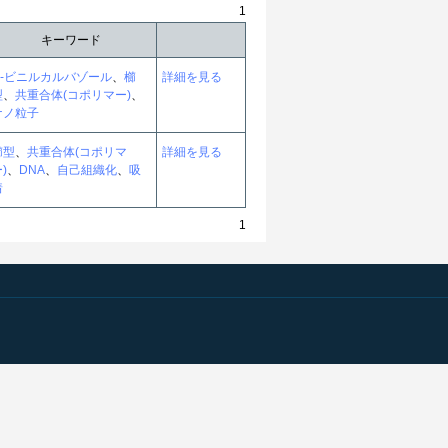
1
キーワード
N-ビニルカルバゾール
、
櫛
詳細を見る
型
、
共重合体(コポリマー)
、
ナノ粒子
櫛型
、
共重合体(コポリマ
詳細を見る
)
、
DNA
、
自己組織化
、
吸
着
1