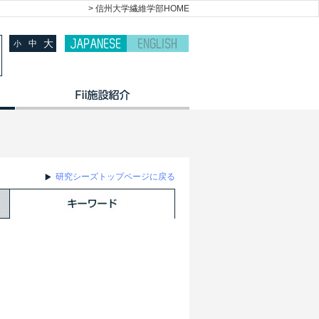
> 信州大学繊維学部HOME
大
中
小
研究シーズトップページに戻る