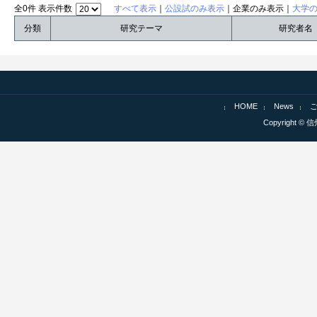
全0件 表示件数
すべて表示
｜
公設試のみ表示
｜企業のみ表示｜
大学
分類
研究テーマ
研究者名
HOME
News
Copyright © 