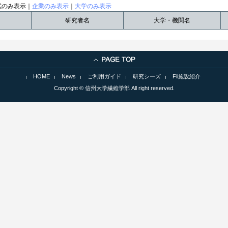
試のみ表示｜
企業のみ表示
｜
大学のみ表示
研究者名
大学・機関名
HOME
News
ご利用ガイド
研究シーズ
Fii施設紹介
Copyright © 信州大学繊維学部 All right reserved.