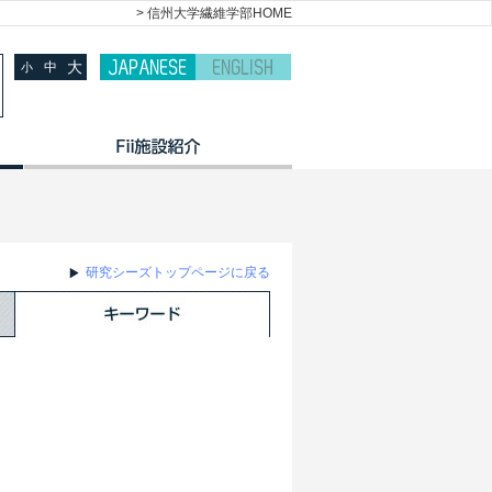
> 信州大学繊維学部HOME
大
中
小
研究シーズトップページに戻る