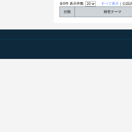
全0件 表示件数
すべて表示
｜公設
分類
研究テーマ