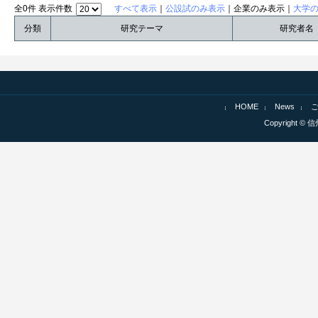
全0件 表示件数
すべて表示
｜
公設試のみ表示
｜企業のみ表示｜
大学
分類
研究テーマ
研究者名
HOME
News
Copyright © 