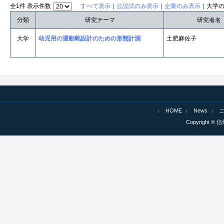
全1件 表示件数
すべて表示
｜
公設試のみ表示
｜
企業のみ表示
｜大学
分類
研究テーマ
研究者名
大学
幼児用の運動靴設計のための形態計測
土肥麻佐子
HOME
News
Copyright © 