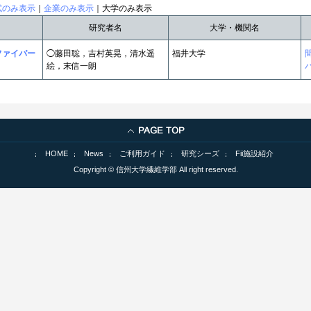
試のみ表示
｜
企業のみ表示
｜大学のみ表示
研究者名
大学・機関名
ファイバー
◯藤田聡，吉村英晃，清水遥
福井大学
絵，末信一朗
HOME
News
ご利用ガイド
研究シーズ
Fii施設紹介
Copyright © 信州大学繊維学部 All right reserved.