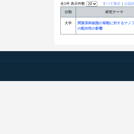
全1件 表示件数
すべて表示
｜
公設
分類
研究テーマ
大学
間葉系幹細胞の挙動に対するナノ
の配向性の影響