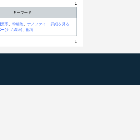
1
キーワード
間葉系
、
幹細胞
、
ナノファイ
詳細を見る
バー(ナノ繊維)
、
配向
1