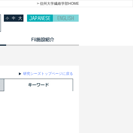
> 信州大学繊維学部HOME
大
中
小
研究シーズトップページに戻る