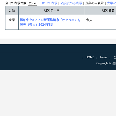
全1件 表示件数
すべて表示
｜
公設試のみ表示
｜企業のみ表示｜
大学
分類
研究テーマ
研究者名
企業
極細中空8フィン断面紡績糸「オクタsf」を
帝人
開発（帝人）2024年8月
HOME
News
Copyright © 