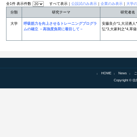
全1件 表示件数
すべて表示｜
公設試のみ表示
｜
企業のみ表示
｜
大学
分類
研究テーマ
研究者名
大学
呼吸筋力を向上させるトレーニングプログラ
安藤良介*1,大沼勇人*
ムの確立 －高強度負荷に着目して－
弘*3,大家利之*4,草薙
HOME
News
Copyright © 